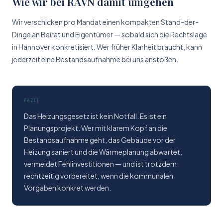
Wie wir bei RAVN damit umgehen
Wir verschicken pro Mandat einen kompakten Stand-der-
Dinge an Beirat und Eigentümer — sobald sich die Rechtslage
in Hannover konkretisiert. Wer früher Klarheit braucht, kann
jederzeit eine Bestandsaufnahme bei uns anstoßen.
FAZIT
Das Heizungsgesetz ist kein Notfall. Es ist ein
Planungs­projekt. Wer mit klarem Kopf an die
Bestandsaufnahme geht, das Gebäude vor der
Heizung saniert und die Wärmeplanung abwartet,
vermeidet Fehlinvestitionen — und ist trotzdem
rechtzeitig vorbereitet, wenn die kommunalen
Vorgaben konkret werden.