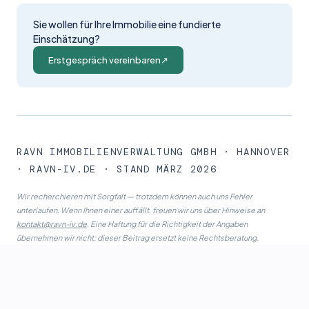
Sie wollen für Ihre Immobilie eine fundierte
Einschätzung?
Erstgespräch vereinbaren
↗
RAVN IMMOBILIENVERWALTUNG GMBH · HANNOVER
· RAVN-IV.DE · STAND MÄRZ 2026
Wir recherchieren mit Sorgfalt — trotzdem können auch uns Fehler
unterlaufen. Wenn Ihnen einer auffällt, freuen wir uns über Hinweise an
kontakt@ravn-iv.de
. Eine Haftung für die Richtigkeit der Angaben
übernehmen wir nicht; dieser Beitrag ersetzt keine Rechts­beratung.