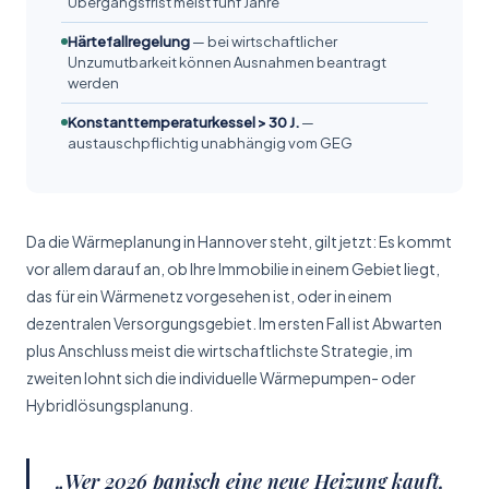
Übergangsfrist meist fünf Jahre
Härtefall­regelung
— bei wirtschaftlicher
Unzumutbarkeit können Ausnahmen beantragt
werden
Konstanttemperaturkessel > 30 J.
—
austauschpflichtig unabhängig vom GEG
Da die Wärmeplanung in Hannover steht, gilt jetzt: Es kommt
vor allem darauf an, ob Ihre Immobilie in einem Gebiet liegt,
das für ein Wärmenetz vorgesehen ist, oder in einem
dezentralen Versorgungs­gebiet. Im ersten Fall ist Abwarten
plus Anschluss meist die wirtschaftlichste Strategie, im
zweiten lohnt sich die individuelle Wärmepumpen- oder
Hybrid­lösungs­planung.
„Wer 2026 panisch eine neue Heizung kauft,