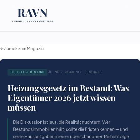
←
Zurück zum Magazin
POLITIK & BESTAND
28. MÄRZ 2026
6 MIN. LESEDAUER
Heizungsgesetz im Bestand: Was
Eigentümer 2026 jetzt wissen
müssen
Die Diskussion ist laut, die Realität nüchtern. Wer
Bestandsimmobilien hält, sollte die Fristen kennen — und
seine Hausaufgaben in einer überschaubaren Reihenfolge