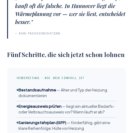
kauft oft die falsche. In Hannover liegt die
Wärme­planung vor — wer sie liest, entscheidet
besser."
— RAVN-PRAXISEINSCHÄTZUNG
Fünf Schritte, die sich jetzt schon lohnen
VORBEREITUNG · WAS 2026 SINNVOLL IST
Bestandsaufnahme
— Alter und Typ der Heizung
dokumentieren
Energieausweis prüfen
— liegt ein aktueller Bedarfs-
oder Verbrauchsausweis vor? Wann läuft er ab?
Sanierungsfahrplan (iSFP)
— förderfähig, gibt eine
klare Reihenfolge: Hülle vor Heizung