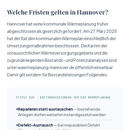
Welche Fristen gelten in Hannover?
Hannover hat seine kommunale Wärmeplanung früher
abgeschlossen als gesetzlich gefordert: Am 27. März 2025
hat der Rat den kommunalen Wärmeplan einschließlich der
Umsetzungs­maßnahmen beschlossen. Die Karten der
voraussichtlichen Wärme­versorgungs­gebiete und die
zugrunde liegenden Bestands- und Potenzialanalysen sind
unter waermeplanung-hannover.de öffentlich einsehbar.
Damit gilt seitdem für Bestands­heizungen Folgendes:
STATUS QUO · BESTANDSHEIZUNGEN VOR DER WÄRMEPLANUNG
Reparieren statt austauschen
— bestehende
Anlagen dürfen weiterhin instandgesetzt werden
Defekt-Austausch
— bei irreparablem Defekt