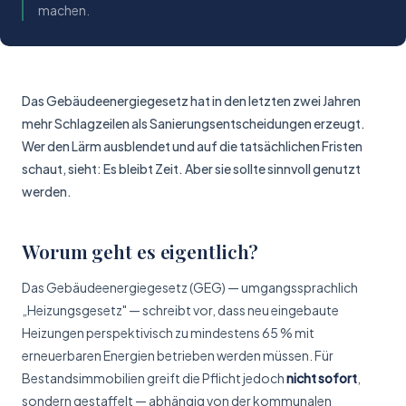
machen.
Das Gebäudeenergie­gesetz hat in den letzten zwei Jahren
mehr Schlagzeilen als Sanierungs­entscheidungen erzeugt.
Wer den Lärm ausblendet und auf die tatsächlichen Fristen
schaut, sieht: Es bleibt Zeit. Aber sie sollte sinnvoll genutzt
werden.
Worum geht es eigentlich?
Das Gebäudeenergie­gesetz (GEG) — umgangs­sprachlich
„Heizungsgesetz" — schreibt vor, dass neu eingebaute
Heizungen perspektivisch zu mindestens 65 % mit
erneuerbaren Energien betrieben werden müssen. Für
Bestands­immobilien greift die Pflicht jedoch
nicht sofort
,
sondern gestaffelt — abhängig von der kommunalen