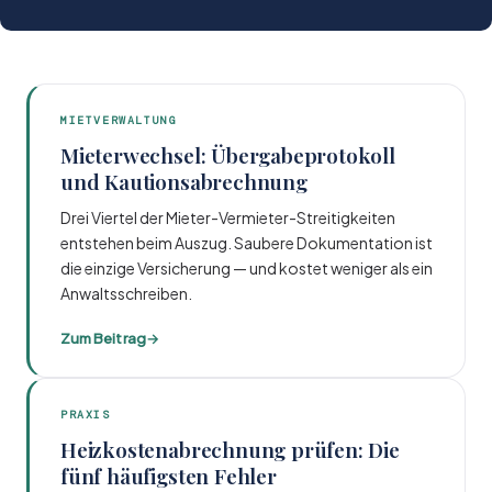
MIETVERWALTUNG
Mieterwechsel: Übergabeprotokoll
und Kautionsabrechnung
Drei Viertel der Mieter-Vermieter-Streitigkeiten
entstehen beim Auszug. Saubere Dokumentation ist
die einzige Versicherung — und kostet weniger als ein
Anwaltsschreiben.
Zum Beitrag
→
PRAXIS
Heizkostenabrechnung prüfen: Die
fünf häufigsten Fehler