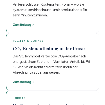
Verteilerschlüssel, Kostenarten, Form — wo Sie
systematisch hinschauen, um Korrekturbedarf in
zehn Minuten zu finden.
Zum Beitrag
→
POLITIK & BESTAND
CO₂-Kostenaufteilung in der Praxis
Das Stufenmodell verteilt die CO₂-Abgabe nach
energetischem Zustand — Vermieter-Anteile bis 95
%. Wie Sie die Kennzahl ermitteln und in der
Abrechnung sauber ausweisen.
Zum Beitrag
→
HINWEIS