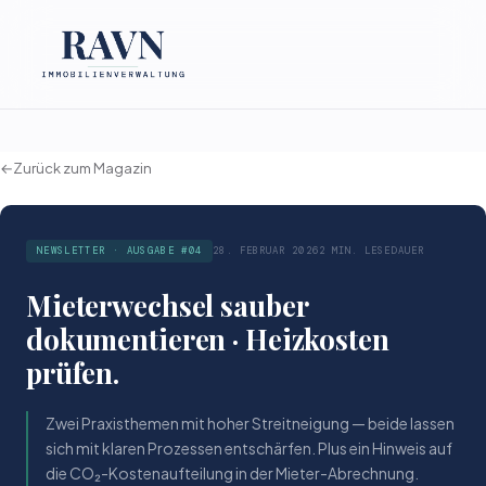
←
Zurück zum Magazin
NEWSLETTER · AUSGABE #04
28. FEBRUAR 2026
2 MIN. LESEDAUER
Mieterwechsel sauber
dokumentieren · Heizkosten
prüfen.
Zwei Praxisthemen mit hoher Streitneigung — beide lassen
sich mit klaren Prozessen entschärfen. Plus ein Hinweis auf
die CO₂-Kostenaufteilung in der Mieter-Abrechnung.