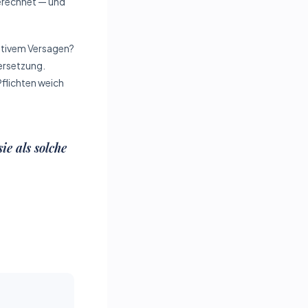
berechnet — und
tativem Versagen?
r­setzung.
Pflichten weich
e als solche