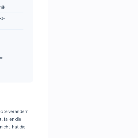
nik
kt­
en
ebote verändern
 fallen die
icht, hat die