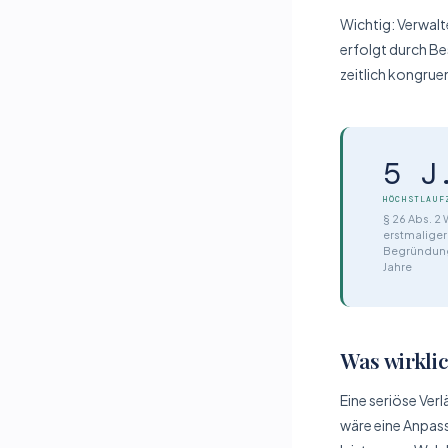
Wichtig: Verwalt
erfolgt durch Be
zeitlich kongrue
5 J
HÖCHSTLAUF
§ 26 Abs. 2
erstmaliger
Begründung
Jahre
Was wirklic
Eine seriöse Ver
wäre eine Anpass