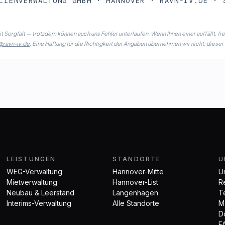
LIENVERWALTUNG GMBH · HANNOVER · RAVN-IV.DE · 
t Sorgfalt — trotzdem können auch uns Fehler unterlaufen. Wenn Ihnen einer auffällt, fr
@ravn-iv.de
. Eine Haftung für die Richtigkeit der Angaben übernehmen wir nicht; dieser
LEISTUNGEN
STANDORTE
U
WEG-Verwaltung
Hannover-Mitte
U
Mietverwaltung
Hannover-List
R
Neubau & Leerstand
Langenhagen
T
Interims-Verwaltung
Alle Standorte
M
D
F