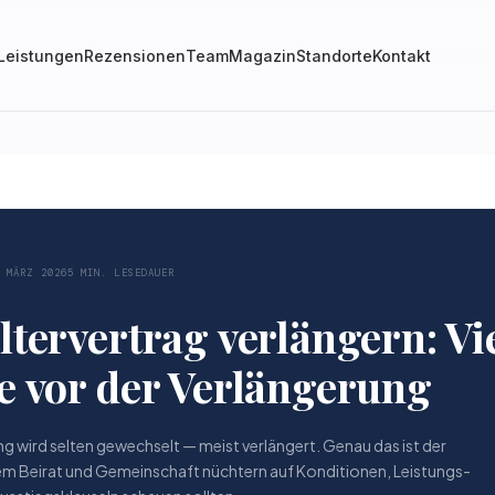
Leistungen
Rezensionen
Team
Magazin
Standorte
Kontakt
. MÄRZ 2026
5 MIN. LESEDAUER
tervertrag verlängern: Vi
e vor der Verlängerung
ng wird selten gewechselt — meist verlängert. Genau das ist der
m Beirat und Gemeinschaft nüchtern auf Konditionen, Leistungs­