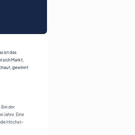
s ist das
 sich Markt,
schaut, gewinnt
 Bei der
 Jahre. Eine
 die Höchst­