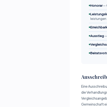
Honorar
— 
Leistungs­
leistungen
Erreichbark
Ausstieg
—
Vergleichs
Beirats­vo
Ausschreib
Eine Ausschreibu
die Verhandlungs
Vergleichs­angeb
Gemeinschaft ei