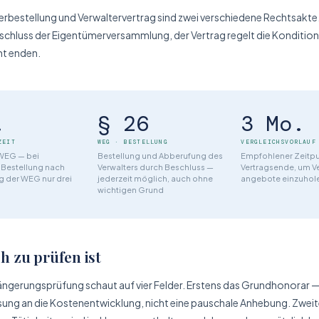
er­bestellung und Verwalter­vertrag sind zwei verschiedene Rechts­akte
schluss der Eigentümer­versammlung, der Vertrag regelt die Kondition
nt enden.
.
§ 26
3 Mo.
ZEIT
WEG · BESTELLUNG
VERGLEICHS­VORLAUF
 WEG — bei
Bestellung und Abberufung des
Empfohlener Zeitpu
 Bestellung nach
Verwalters durch Beschluss —
Vertrags­ende, um V
 der WEG nur drei
jederzeit möglich, auch ohne
angebote einzuhol
wichtigen Grund
h zu prüfen ist
längerungs­prüfung schaut auf vier Felder. Erstens das Grund­honora
ung an die Kosten­entwicklung, nicht eine pauschale Anhebung. Zwei