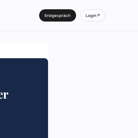
Erstgespräch
Login
↗
er