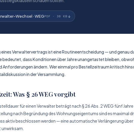
usstiegs­klauseln schauen sollten.
erwalter-Wechsel · WEG
↓
PDF · 30 KB
 eines Verwalter­vertrags ist eine Routine­entscheidung — und genau da
 bedeutet, dass Konditionen über Jahre unangetastet bleiben, obwohl
und Anforderungen ändern. Wer einmal pro Bestell­zeitraum kritisch hin
tail­diskussion in der Versammlung.
zeit: Was § 26 WEG vorgibt
telldauer für einen Verwalter beträgt nach § 26 Abs. 2 WEG fünf Jahre.
tellung nach Begründung des Wohnungs­eigentums sind es maximal drei
ss aktiv beschlossen werden — eine automatische Verlängerung über
st unwirksam.