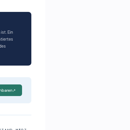
ist. Ein
tiertes
edes
inbaren
↗