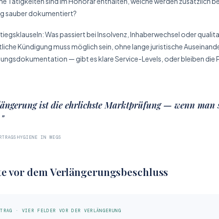
he Tätigkeiten sind im Honorar enthalten, welche werden zusätzlich 
ung sauber dokumentiert?
stiegs­klauseln: Was passiert bei Insolvenz, Inhaber­wechsel oder quali
liche Kündigung muss möglich sein, ohne lange juristische Auseinande
stungs­dokumentation — gibt es klare Service-Levels, oder bleiben die 
längerung ist die ehrlichste Marktprüfung — wenn man si
"
RTRAGS­HYGIENE IN WEGS
ste vor dem Verlängerungs­beschluss
RTRAG · VIER FELDER VOR DER VERLÄNGERUNG