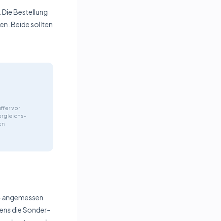
. Die Bestellung
en. Beide sollten
ffer vor
ergleichs­
en
r — angemessen
tens die Sonder­