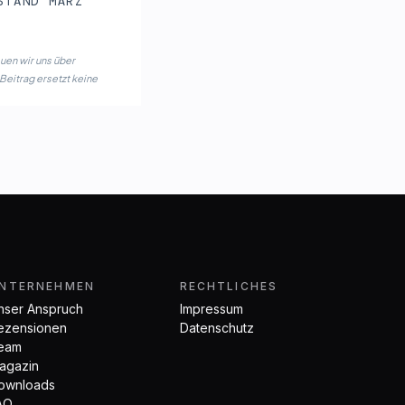
STAND MÄRZ
euen wir uns über
 Beitrag ersetzt keine
NTERNEHMEN
RECHTLICHES
nser Anspruch
Impressum
ezensionen
Datenschutz
eam
agazin
ownloads
AQ