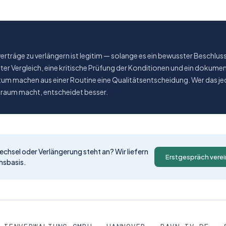
verträge zu verlängern ist legitim — solange es ein bewusster Beschluss 
rter Vergleich, eine kritische Prüfung der Konditionen und ein dokumen
tum machen aus einer Routine eine Qualitäts­entscheidung. Wer das j
itraum macht, entscheidet besser.
echsel oder Verlängerung steht an? Wir liefern
Erstgespräch vere
hs­basis.