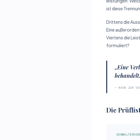
leistungen: Welc
ist diese Trenn
Drittens die Aus
Eine außerordent
Viertens die Lei
formuliert?
„Eine Ver
behandelt.
— RAVN ZUR VE
Die Prüfli
VERWALTERVE