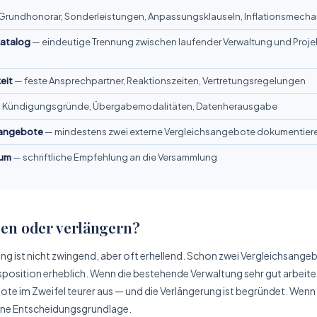
Grund­honorar, Sonder­leistungen, Anpassungs­klauseln, Inflations­mecha
katalog
— eindeutige Trennung zwischen laufender Verwaltung und Proje
eit
— feste Ansprech­partner, Reaktions­zeiten, Vertretungs­regelungen
 Kündigungs­gründe, Übergabe­modalitäten, Daten­herausgabe
­angebote
— mindestens zwei externe Vergleichs­angebote dokumentier
tum
— schriftliche Empfehlung an die Versammlung
en oder verlängern?
ng ist nicht zwingend, aber oft erhellend. Schon zwei Vergleichs­ang
­position erheblich. Wenn die bestehende Verwaltung sehr gut arbeitet,
ote im Zweifel teurer aus — und die Verlängerung ist begründet. Wenn n
ne Entscheidungs­grundlage.