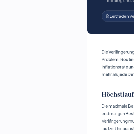
katalog und A
Leitfaden V
Die Verlängerung
Problem. Routine
Inflations­rate 
mehr als jede De
Höchstlauf
Die maximale Bes
erstmaligen Bes
Verlängerung mu
laufzeit hinaus i