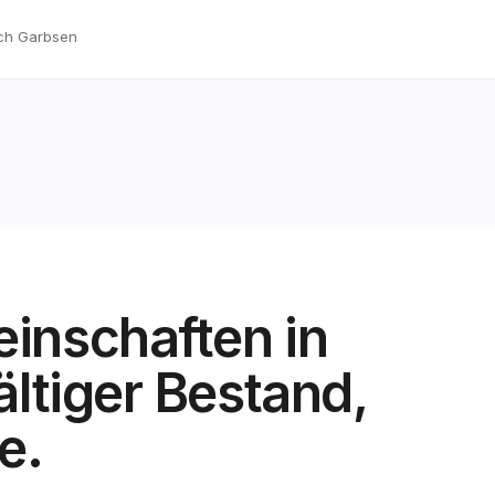
ach Garbsen
inschaften in
ltiger Bestand,
e.