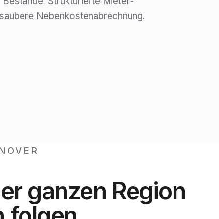
 Bestände. Strukturierte Mieter­
 saubere Neben­kosten­abrechnung.
NNOVER
 der ganzen Region
 folgen.