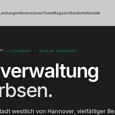
Leistungen
Rezensionen
Team
Magazin
Standorte
Kontakt
en
STANDORT · REGION HANNOVER
verwaltung
rbsen.
adt westlich von Hannover, vielfältiger Be